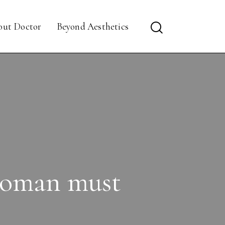
out Doctor
Beyond Aesthetics
 woman must