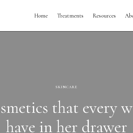
Home
Treatments
Resources
Ab
SKINCARE
smetics that every
have in her drawer